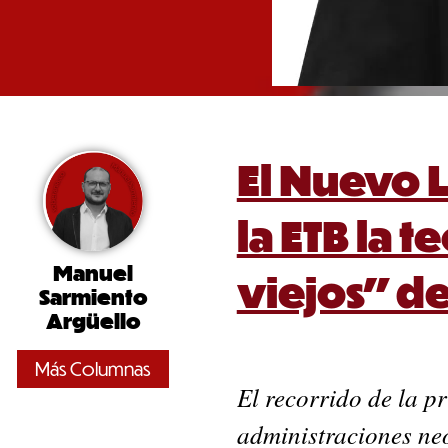
El Nuevo 
la ETB la t
Manuel
viejos” d
Sarmiento
Argüello
Más Columnas
El recorrido de la pr
administraciones neo