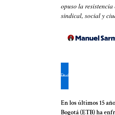
opuso la resistencia 
sindical, social y c
Manuel Sarm
De clic aquí para recibir nuestr
En los últimos 15 añ
Bogotá (ETB) ha enfr