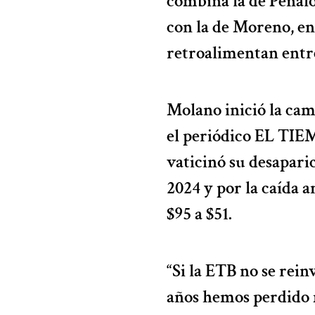
combina la de Peñalos
con la de Moreno, en 
retroalimentan entre
Molano inició la cam
el periódico EL TIEM
vaticinó su desaparic
2024 y por la caída a
$95 a $51.
“Si la ETB no se rein
años hemos perdido m