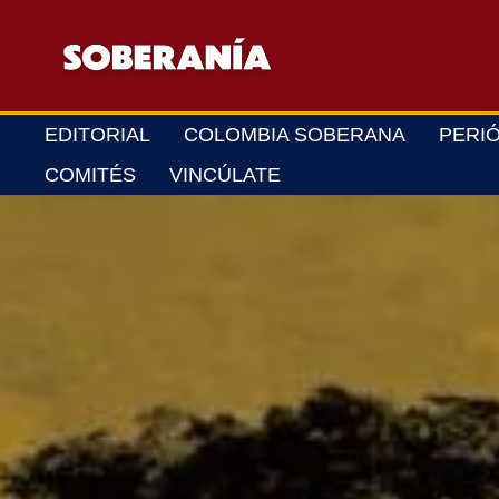
Ir
al
contenido
EDITORIAL
COLOMBIA SOBERANA
PERI
COMITÉS
VINCÚLATE