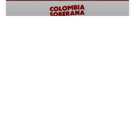
No hay con quién en la
elección presidencial
Declaración de Colombia Soberana. | El
Gobierno de Gustavo Petro intensificó la
agenda de recolonización imperialista,
corrompió a las organizaciones de izquierda y
exacerbó los ánimos reaccionarios de la
derecha.
Leer más »
24 de mayo de 2026