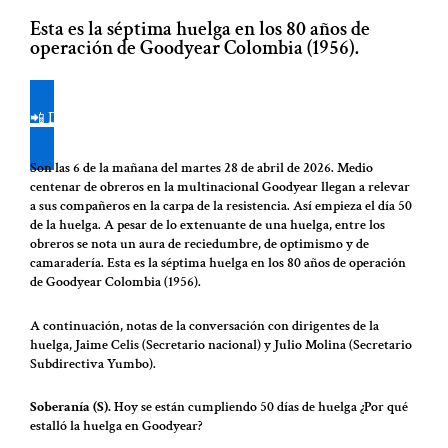
Esta es la séptima huelga en los 80 años de
operación de Goodyear Colombia (1956).
📲 De clic aquí y únase a nuestro canal de WhatsApp para recibir
nuestras publicaciones en su celular
Son las 6 de la mañana del martes 28 de abril de 2026. Medio
centenar de obreros en la multinacional Goodyear llegan a relevar
a sus compañeros en la carpa de la resistencia. Así empieza el día 50
de la huelga. A pesar de lo extenuante de una huelga, entre los
obreros se nota un aura de reciedumbre, de optimismo y de
camaradería. Esta es la séptima huelga en los 80 años de operación
de Goodyear Colombia (1956).
A continuación, notas de la conversación con dirigentes de la
huelga, Jaime Celis (Secretario nacional) y Julio Molina (Secretario
Subdirectiva Yumbo).
Soberanía (S).
Hoy se están cumpliendo 50 días de huelga ¿Por qué
estalló la huelga en Goodyear?