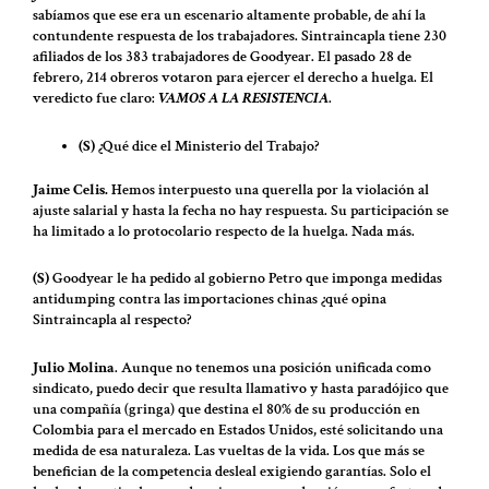
sabíamos que ese era un escenario altamente probable, de ahí la
contundente respuesta de los trabajadores. Sintraincapla tiene 230
afiliados de los 383 trabajadores de Goodyear. El pasado 28 de
febrero, 214 obreros votaron para ejercer el derecho a huelga. El
veredicto fue claro:
VAMOS A LA RESISTENCIA
.
(S)
¿Qué dice el Ministerio del Trabajo?
Jaime Celis.
Hemos interpuesto una querella por la violación al
ajuste salarial y hasta la fecha no hay respuesta. Su participación se
ha limitado a lo protocolario respecto de la huelga. Nada más.
(S)
Goodyear le ha pedido al gobierno Petro que imponga medidas
antidumping contra las importaciones chinas ¿qué opina
Sintraincapla al respecto?
Julio Molina
. Aunque no tenemos una posición unificada como
sindicato, puedo decir que resulta llamativo y hasta paradójico que
una compañía (gringa) que destina el 80% de su producción en
Colombia para el mercado en Estados Unidos, esté solicitando una
medida de esa naturaleza. Las vueltas de la vida. Los que más se
benefician de la competencia desleal exigiendo garantías. Solo el