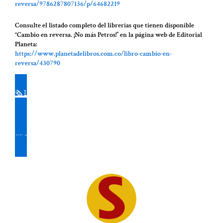
reversa/9786287807136/p/64682219
Consulte el listado completo del librerías que tienen disponible
“Cambio en reversa. ¡No más Petros!” en la página web de Editorial
Planeta:
https://www.planetadelibros.com.co/libro-cambio-en-
reversa/430790
🗞️ Lea y descargue la edición № 5 del Periódico SOBERANÍA,
aquí
📨 Suscríbase al boletín del Periódico SOBERANÍA, aquí