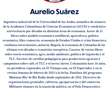
Aurelio Suárez
Ingeniero industrial de la Universidad de los Andes, miembro de número
de la Academia Colombiana de Ciencias Económicas (ACCE) y catedrático
universitario por décadas en distintas áreas de economía. Autor de 13
libros sobre modelo económico neoliberal, agricultura, política
económica, libre comercio, economía de Estados Unidos y crisis financiera,
confianza inversionista, minería, Bogotá, la economía de Colombia de las
últimas tres décadas y transición energética. Coautor de varios libros
sobre teoría económica, agro, medio ambiente, política de izquierda y el
TLC. Escritor de cartillas pedagógicas para productores agrarios y
campesinos sobre café, el TLC y el sector lácteo. Columnista hace 36 años,
en periódicos regionales, en El Tiempo.com, en El Espectador y en la
revista Semana de febrero de 2021 a la fecha. Panelista del programa
‘Mañanas Blu’ de Blu Radio desde septiembre de 2012. Directivo de
organizaciones gremiales, cafeteras, agropecuarias y del comercio.
Militante siempre en la izquierda política, en el Polo Democrático
Alternativo (PDA) fue directivo, asistente en áreas económicas y sociales
de Carlos Gaviria Díaz y candidato a la alcaldía de Bogotá en 2011. Es
colaborador del periódico Soberanía del partido Colombia Soberana desde
2023.