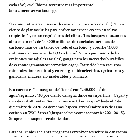
cada año”; es el “bioma terrestre más importante”
(amazonconservation.org).
“Tratamientos y vacunas se derivan de la flora silvestre (…) 70 por
ciento de plantas útiles para enfrentar cáncer crecen en selvas
tropicales”; y como reguladores del clima, “Los bosques amazónicos
almacenan más de 150.000 millones de toneladas métricas de
carbono, más de un tercio de todo el carbono” y absorbe “2.000
millones de toneladas de CO2 cada año”, “cinco por ciento de las
emisiones mundiales anuales”, ganga para los mercados bursátiles
de carbono (amazonconservation.org/). Fearnside listó recursos
minerales (incluso litio) y en energía hidroeléctrica, agricultura y
ganadería, madera, no maderables y turismo.
Esa cuenca es “la más grande” (ídem) con “230.000 m³ de
agua/segundo”, “20 por ciento del agua dulce en superficie” (Cepal) y
más de mil afluentes. Será promisorio filón, ya que “desde el 7 de
diciembre de 2020 los derechos (especulativos) sobre uso de agua
cotizan en Wall Street” (https://elpais.com/economia/2021-08-15).
Se apresta el saqueo recolonizador.
Estados Unidos adelanta programas envolventes sobre la Amazonia