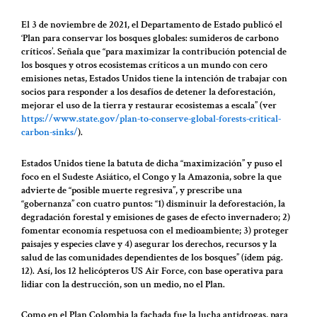
El 3 de noviembre de 2021, el Departamento de Estado publicó el
‘Plan para conservar los bosques globales: sumideros de carbono
críticos’. Señala que “para maximizar la contribución potencial de
los bosques y otros ecosistemas críticos a un mundo con cero
emisiones netas, Estados Unidos tiene la intención de trabajar con
socios para responder a los desafíos de detener la deforestación,
mejorar el uso de la tierra y restaurar ecosistemas a escala” (ver
https://www.state.gov/plan-to-conserve-global-forests-critical-
carbon-sinks/
).
Estados Unidos tiene la batuta de dicha “maximización” y puso el
foco en el Sudeste Asiático, el Congo y la Amazonia, sobre la que
advierte de “posible muerte regresiva”, y prescribe una
“gobernanza” con cuatro puntos: “1) disminuir la deforestación, la
degradación forestal y emisiones de gases de efecto invernadero; 2)
fomentar economía respetuosa con el medioambiente; 3) proteger
paisajes y especies clave y 4) asegurar los derechos, recursos y la
salud de las comunidades dependientes de los bosques” (ídem pág.
12). Así, los 12 helicópteros US Air Force, con base operativa para
lidiar con la destrucción, son un medio, no el Plan.
Como en el Plan Colombia la fachada fue la lucha antidrogas, para