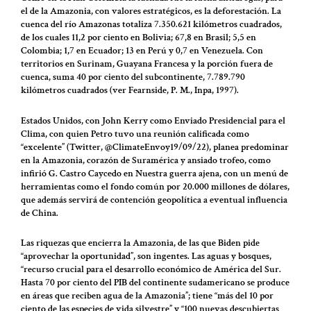
el de la Amazonia, con valores estratégicos, es la deforestación. La
cuenca del río Amazonas totaliza 7.350.621 kilómetros cuadrados,
de los cuales 11,2 por ciento en Bolivia; 67,8 en Brasil; 5,5 en
Colombia; 1,7 en Ecuador; 13 en Perú y 0,7 en Venezuela. Con
territorios en Surinam, Guayana Francesa y la porción fuera de
cuenca, suma 40 por ciento del subcontinente, 7.789.790
kilómetros cuadrados (ver Fearnside, P. M., Inpa, 1997).
Estados Unidos, con John Kerry como Enviado Presidencial para el
Clima, con quien Petro tuvo una reunión calificada como
“excelente” (Twitter, @ClimateEnvoy19/09/22), planea predominar
en la Amazonia, corazón de Suramérica y ansiado trofeo, como
infirió G. Castro Caycedo en Nuestra guerra ajena, con un menú de
herramientas como el fondo común por 20.000 millones de dólares,
que además servirá de contención geopolítica a eventual influencia
de China.
Las riquezas que encierra la Amazonia, de las que Biden pide
“aprovechar la oportunidad”, son ingentes. Las aguas y bosques,
“recurso crucial para el desarrollo económico de América del Sur.
Hasta 70 por ciento del PIB del continente sudamericano se produce
en áreas que reciben agua de la Amazonia”; tiene “más del 10 por
ciento de las especies de vida silvestre” y “100 nuevas descubiertas