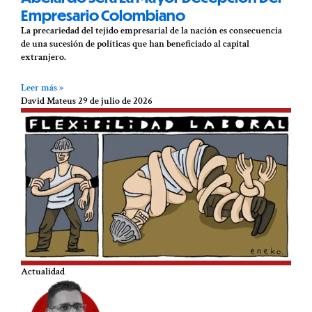
Empresario Colombiano
La precariedad del tejido empresarial de la nación es consecuencia
de una sucesión de políticas que han beneficiado al capital
extranjero.
Leer más »
David Mateus
29 de julio de 2026
Actualidad