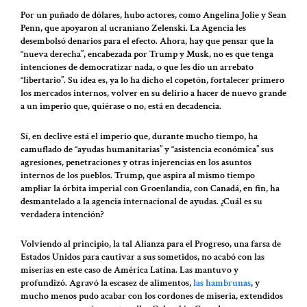
Por un puñado de dólares, hubo actores, como Angelina Jolie y Sean
Penn, que apoyaron al ucraniano Zelenski. La Agencia les
desembolsó denarios para el efecto. Ahora, hay que pensar que la
“nueva derecha”, encabezada por Trump y Musk, no es que tenga
intenciones de democratizar nada, o que les dio un arrebato
“libertario”. Su idea es, ya lo ha dicho el copetón, fortalecer primero
los mercados internos, volver en su delirio a hacer de nuevo grande
a un imperio que, quiérase o no, está en decadencia.
Sí, en declive está el imperio que, durante mucho tiempo, ha
camuflado de “ayudas humanitarias” y “asistencia económica” sus
agresiones, penetraciones y otras injerencias en los asuntos
internos de los pueblos. Trump, que aspira al mismo tiempo
ampliar la órbita imperial con Groenlandia, con Canadá, en fin, ha
desmantelado a la agencia internacional de ayudas. ¿Cuál es su
verdadera intención?
Volviendo al principio, la tal Alianza para el Progreso, una farsa de
Estados Unidos para cautivar a sus sometidos, no acabó con las
miserias en este caso de América Latina. Las mantuvo y
profundizó. Agravó la escasez de alimentos,
las hambrunas
, y
mucho menos pudo acabar con los cordones de miseria, extendidos