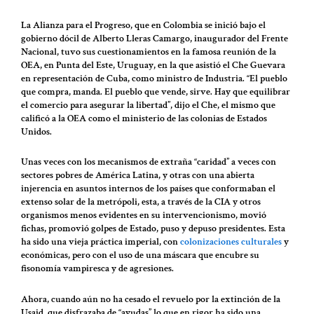
La Alianza para el Progreso, que en Colombia se inició bajo el
gobierno dócil de Alberto Lleras Camargo, inaugurador del Frente
Nacional, tuvo sus cuestionamientos en la famosa reunión de la
OEA, en Punta del Este, Uruguay, en la que asistió el Che Guevara
en representación de Cuba, como ministro de Industria. “El pueblo
que compra, manda. El pueblo que vende, sirve. Hay que equilibrar
el comercio para asegurar la libertad”, dijo el Che, el mismo que
calificó a la OEA como el ministerio de las colonias de Estados
Unidos.
Unas veces con los mecanismos de extraña “caridad” a veces con
sectores pobres de América Latina, y otras con una abierta
injerencia en asuntos internos de los países que conformaban el
extenso solar de la metrópoli, esta, a través de la CIA y otros
organismos menos evidentes en su intervencionismo, movió
fichas, promovió golpes de Estado, puso y depuso presidentes. Esta
ha sido una vieja práctica imperial, con
colonizaciones culturales
y
económicas, pero con el uso de una máscara que encubre su
fisonomía vampiresca y de agresiones.
Ahora, cuando aún no ha cesado el revuelo por la extinción de la
Usaid, que disfrazaba de “ayudas” lo que en rigor ha sido una