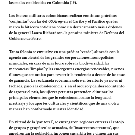
las cuales establecidas en Colombia (19).
Las fuerzas militares colombianas realizan continuas prácticas
“conjuntas” con las del
US Army
en el Caribe y el Pacífico que les
marca la bitácora cotidiana como un destacamento más a órdenes
de la general Laura Richardson, la genuina ministra de Defensa del
Gobierno de Petro.
Tanta felonía se envuelve en una prédica ”verde”, alineada con la
agenda ambiental de las grandes corporaciones monopolistas
mundiales, en caza de más lucro sobre la biodiversidad, las
mercancías “limpias” y las emergentes energías renovables, nuevos
filones que acumulan para revertir la tendencia a decaer de las tasas
de ganancia. La reclamada soberanía sobre el territorio ya no es ni
fachada, pasó a la obsolescencia. Y en el oscuro y deliberado intento
de agostar el país, los ujieres petristas pretenden eliminar los
principales elementos que lo cohesionan, como la lengua, el
mestizaje y los aportes culturales y científicos que de una u otra
manera han conformado nuestra identidad.
En virtud de la “paz total”, se entregaron regiones enteras al antojo
de grupos y grupúsculos armados, de “insurrectos errantes”, que
amedrentan la población, imponen sus arbitrios y cimentan sus