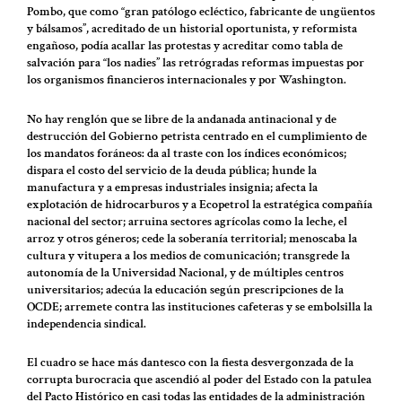
Pombo, que como “gran patólogo ecléctico, fabricante de ungüentos
y bálsamos”, acreditado de un historial oportunista, y reformista
engañoso, podía acallar las protestas y acreditar como tabla de
salvación para “los nadies” las retrógradas reformas impuestas por
los organismos financieros internacionales y por Washington.
No hay renglón que se libre de la andanada antinacional y de
destrucción del Gobierno petrista centrado en el cumplimiento de
los mandatos foráneos: da al traste con los índices económicos;
dispara el costo del servicio de la deuda pública; hunde la
manufactura y a empresas industriales insignia; afecta la
explotación de hidrocarburos y a Ecopetrol la estratégica compañía
nacional del sector; arruina sectores agrícolas como la leche, el
arroz y otros géneros; cede la soberanía territorial; menoscaba la
cultura y vitupera a los medios de comunicación; transgrede la
autonomía de la Universidad Nacional, y de múltiples centros
universitarios; adecúa la educación según prescripciones de la
OCDE; arremete contra las instituciones cafeteras y se embolsilla la
independencia sindical.
El cuadro se hace más dantesco con la fiesta desvergonzada de la
corrupta burocracia que ascendió al poder del Estado con la patulea
del Pacto Histórico en casi todas las entidades de la administración