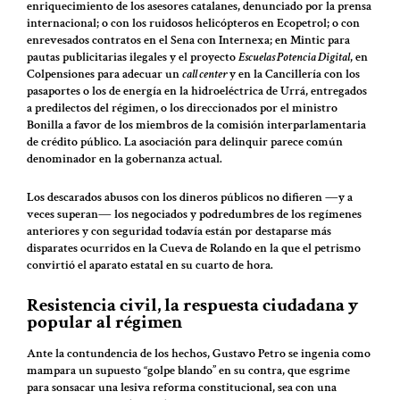
enriquecimiento de los asesores catalanes, denunciado por la prensa
internacional; o con los ruidosos helicópteros en Ecopetrol; o con
enrevesados contratos en el Sena con Internexa; en Mintic para
pautas publicitarias ilegales y el proyecto
Escuelas Potencia Digital
, en
Colpensiones para adecuar un
call center
y en la Cancillería con los
pasaportes o los de energía en la hidroeléctrica de Urrá, entregados
a predilectos del régimen, o los direccionados por el ministro
Bonilla a favor de los miembros de la comisión interparlamentaria
de crédito público. La asociación para delinquir parece común
denominador en la gobernanza actual.
Los descarados abusos con los dineros públicos no difieren ―y a
veces superan― los negociados y podredumbres de los regímenes
anteriores y con seguridad todavía están por destaparse más
disparates ocurridos en la Cueva de Rolando en la que el petrismo
convirtió el aparato estatal en su cuarto de hora.
Resistencia civil, la respuesta ciudadana y
popular al régimen
Ante la contundencia de los hechos, Gustavo Petro se ingenia como
mampara un supuesto “golpe blando” en su contra, que esgrime
para sonsacar una lesiva reforma constitucional, sea con una