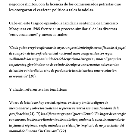
negocios ilícitos, con la licencia de los comisionados petristas que
les otorgaron el carácter político a tales bandolas.
Cabe en este trágico episodio la lapidaria sentencia de Francisco
Mosquera en 1985 frente a un proceso similar al de las diversas
“conversaciones” y mesas actuales:
“Cada quién creyó reafirmar lo suyo, un presidente bufo escenificando el papel
de campeón de la confraternidad nacional; unos congresistas borregos
sublimando las magnanimidades del despotismo burgués y unas oligarquías
impotentes, gloriándose no de eximir de culpa a unos cuantos adversarios
detenidos o interdictos, sino de perdonarle la existencia a una revolución
arrepentida”
(20).
Y añade, referente a las temáticas:
“Fuera de la lista no hay verdad, esferas, órbitas y ámbitos dignos de
mencionarse y sobre los cuales no se piense verter la savia unificadora de la
pacificación
(21).
“Y, los diferentes grupos “guerrilleros”: “En lugar de corregir
con mesura los descarrilamientos de su táctica, andan a la caza de enmendarle
la plana al régimen, reafirmándose en el desafío implícito de no prescindir del
manual de Ernesto Che Guevara
” (22).