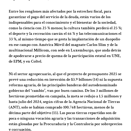
Entre los renglones más afectados por la estrechez fiscal, para
garantizar el pago del servicio de la deuda, están varios de los
indispensables para el conocimiento y el bienestar de la sociedad,
como la ciencia con 25 % menos; la cultura también perderá el 25 %;
el deporte y la recreación caerán el 66 % y las telecomunicaciones el
33 %, al mismo tiempo que se gesta la implantación de un duopolio
en ese campo con América Móvil del magnate Carlos Slim y de la
multinacional Millicom, con sede en Luxemburgo, que anda detrás
de apoderarse a precio de quema de la participación estatal en UNE,
de EPM, y en Coltel.
Ni el sector agropecuario, al que el proyecto de presupuesto 2025 se
prevé una reducción en inversión de $3.9 billones (14) ni la supuesta
reforma agraria, de las principales banderas del autodenominado
gobierno del “cambio”, van por buen camino. De los 3 millones de
hectáreas prometidas en campaña, la meta se redujo a 1.5 millones y
hasta julio del 2024, según cifras de la Agencia Nacional de Tierras
(ANT), solo se habían comprado 100.768 hectáreas, menos de la
décima parte del objetivo (15). Las pocas tierras repartidas son de
poca o ninguna vocación agraria y las transacciones de adquisición
están glosadas por la Procuraduría y la Contraloría por sobreprecios
y corrupción.