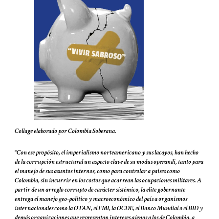
Collage elaborado por Colombia Soberana.
“
Con ese propósito, el imperialismo norteamericano y sus lacayos, han hecho
de la corrupción estructural un aspecto clave de su modus operandi, tanto para
el manejo de sus asuntos internos, como para controlar a países como
Colombia, sin incurrir en los costos que acarrean las ocupaciones militares. A
partir de un arreglo corrupto de carácter sistémico, la elite gobernante
entrega el manejo geo-político y macroeconómico del país a organismos
internacionales como la OTAN, el FMI, la OCDE, el Banco Mundial o el BID y
demás organizaciones que representan intereses ajenos a los de Colombia, a