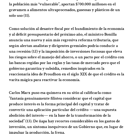
la población más “vulnerable”, aportan $700.000 millones en el
gravamen a alimentos ultraprocesados, gaseosas y plásticos de un
solo uso (11).
Como solución al desastre fiscal por el hundimiento de la economía
y al déficit presupuestario del próximo año, el ministro Bonilla
anuncia una nueva y aún más regresiva reforma tributaria, que
según alertan analistas y dirigentes gremiales podría conducir a
una recesión (12) y la imposición de inversiones forzosas que eleva
los riesgos sobre el manejo del ahorro, o un pacto por el crédito con
las bancas regidas por las reglas y las tasas de mercado pero que el
gobierno garantiza y subsidia, remedios inspirados en la
reaccionaria idea de Proudhon en el siglo XIX de que el crédito es la
varita mágica para reactivar la economía.
Carlos Marx puso esa quimera en su sitio al calificarla como
”fantasía genuinamente filistea considerar que el capital que
produce interés es la forma principal del capital y tratar de
convertir una aplicación particular del crédito ―una supuesta
abolición del interés― en la base de la transformación de la
sociedad” (13). De ñapa hay recortes considerables en los gastos de
inversión, un síntoma inequívoco de un Gobierno que, en lugar de
impulsar la producción, la frena.