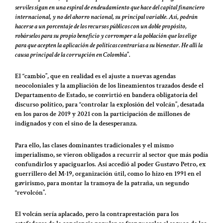
serviles sigan en una espiral de endeudamiento que hace del capital financiero
internacional, y no del ahorro nacional, su principal variable. Así, podrán
hacerse a un porcentaje de los recursos públicos con un doble propósito,
robárselos para su propio beneficio y corromper a la población que los elige
para que acepten la aplicación de políticas contrarias a su bienestar. He allí la
causa principal de la corrupción en Colombia
”.
El “cambio”, que en realidad es el ajuste a nuevas agendas
neocoloniales y la ampliación de los lineamientos trazados desde el
Departamento de Estado, se convirtió en bandera obligatoria del
discurso político, para “controlar la explosión del volcán”, desatada
en los paros de 2019 y 2021 con la participación de millones de
indignados y con el sino de la desesperanza.
Para ello, las clases dominantes tradicionales y el mismo
imperialismo, se vieron obligados a recurrir al sector que más podía
confundirlos y apaciguarlos. Así accedió al poder Gustavo Petro, ex
guerrillero del M-19, organización útil, como lo hizo en 1991 en el
gavirismo, para montar la tramoya de la patraña, un segundo
“revolcón”.
El volcán sería aplacado, pero la contraprestación para los