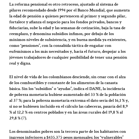
La reforma pensional es otro retroceso, ajustado al sistema de
pilares recomendado desde 1994 por el Banco Mundial, que aumenta
la edad de pensión a quienes pertenecen al primer y segundo pilar,
fortalece y afianza el negocio para los fondos privados, bancos y
fiduciarias, sube la edad y las semanas de cotización, baja la tasa de
reemplazo, y denomina subsidios ínfimos, por debajo de los
mínimos niveles de subsistencia, y en buena medida ya existentes,
como “pensiones”, con la consabida táctica de engañar con
eufemismos a los más necesitados y, hacia el futuro, despojar a los
jóvenes trabajadores de cualquier posibilidad de tener una pensión
real y digna.
El nivel de vida de los colombianos desciende, sin cesar con el alza
de los combustibles y constante de los alimentos de la canasta
básica. Sin los “subsidios” o “ayudas”, indica el DANE, la incidencia
de pobreza monetaria hubiese aumentado del 33 % de la población
al 37 %; para la pobreza monetaria extrema el dato sería del 16,1 % y,
si no se hubiesen incluido en el cálculo las cabeceras, pasaría del 8,9
% al 12,2 % en centros poblados y en las áreas rurales del 19,8 % al
29,8 % (7).
Los denominados pobres son la tercera parte de los habitantes con
ingresos inferiores a $435.375 pesos mensuales; los “vulnerables”