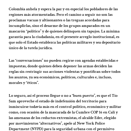
Colombia anhela y espera la paz y en especial los pobladores de las
regiones más atormentadas. Pero el camino a seguir no son las
proclamas vacuas y altisonantes o las treguas acordadas para
incumplirlas, sino el desarme de los grupos amparados en un
mascarón “político” y de quienes delinquen sin tapujos. La mínima
garantía para la ciudadanía, en el presente arreglo institucional, es
que solo el Estado establezca las políticas militares y sea depositario
único de la tutela jurídica.
Las “conversaciones” no pueden regirse con agendas establecidas e
impuestas, donde quienes deben deponer las armas deciden las
reglas sin restringir sus acciones violentas y pontifican sobre todos
los asuntos, ya sea económicos, políticos, culturales e, incluso,
morales y “éticos”.
Lo seguro, así el proceso llegue o no a “buen puerto”, es que el Tío
Sam aproveche el estado de indefensión del territorio para
inmiscuirse todavía más en el control político, económico y militar
como, con ocasión de la mascarada de la Cumbre COP 16 en Cali y
las amenazas de los reductos extremistas, el alcalde Eder, elegido
por movimientos “alternativos”, apele al New York Police
Department (NYPD) para la seguridad urbana con el permisivo