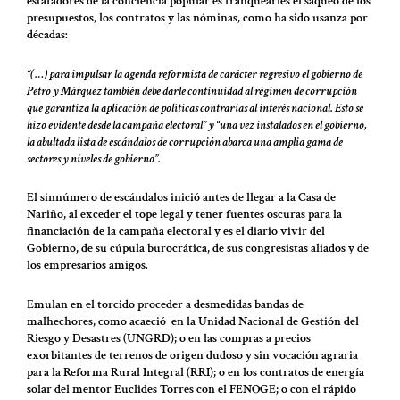
estafadores de la conciencia popular es franquearles el saqueo de los
presupuestos, los contratos y las nóminas, como ha sido usanza por
décadas:
“(…) para impulsar la agenda reformista de carácter regresivo el gobierno de
Petro y Márquez también debe darle continuidad al régimen de corrupción
que garantiza la aplicación de políticas contrarias al interés nacional. Esto se
hizo evidente desde la campaña electoral” y “una vez instalados en el gobierno,
la abultada lista de escándalos de corrupción abarca una amplia gama de
sectores y niveles de gobierno”.
El sinnúmero de escándalos inició antes de llegar a la Casa de
Nariño, al exceder el tope legal y tener fuentes oscuras para la
financiación de la campaña electoral y es el diario vivir del
Gobierno, de su cúpula burocrática, de sus congresistas aliados y de
los empresarios amigos.
Emulan en el torcido proceder a desmedidas bandas de
malhechores, como acaeció en la Unidad Nacional de Gestión del
Riesgo y Desastres (UNGRD); o en las compras a precios
exorbitantes de terrenos de origen dudoso y sin vocación agraria
para la Reforma Rural Integral (RRI); o en los contratos de energía
solar del mentor Euclides Torres con el FENOGE; o con el rápido