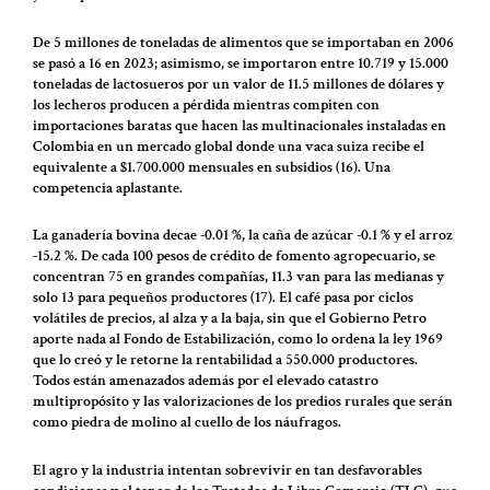
De 5 millones de toneladas de alimentos que se importaban en 2006
se pasó a 16 en 2023; asimismo, se importaron entre 10.719 y 15.000
toneladas de lactosueros por un valor de 11.5 millones de dólares y
los lecheros producen a pérdida mientras compiten con
importaciones baratas que hacen las multinacionales instaladas en
Colombia en un mercado global donde una vaca suiza recibe el
equivalente a $1.700.000 mensuales en subsidios (16). Una
competencia aplastante.
La ganadería bovina decae -0.01 %, la caña de azúcar -0.1 % y el arroz
-15.2 %. De cada 100 pesos de crédito de fomento agropecuario, se
concentran 75 en grandes compañías, 11.3 van para las medianas y
solo 13 para pequeños productores (17). El café pasa por ciclos
volátiles de precios, al alza y a la baja, sin que el Gobierno Petro
aporte nada al Fondo de Estabilización, como lo ordena la ley 1969
que lo creó y le retorne la rentabilidad a 550.000 productores.
Todos están amenazados además por el elevado catastro
multipropósito y las valorizaciones de los predios rurales que serán
como piedra de molino al cuello de los náufragos.
El agro y la industria intentan sobrevivir en tan desfavorables