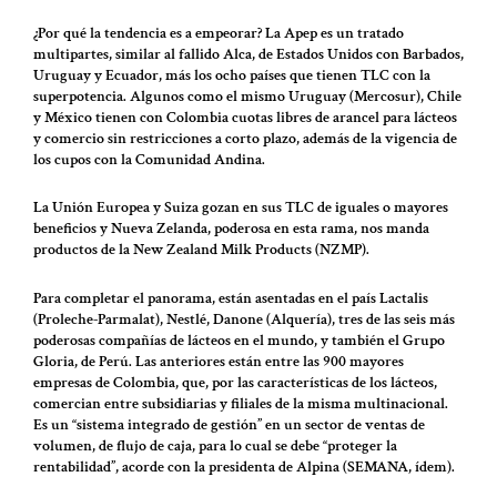
¿Por qué la tendencia es a empeorar? La Apep es un tratado
multipartes, similar al fallido Alca, de Estados Unidos con Barbados,
Uruguay y Ecuador, más los ocho países que tienen TLC con la
superpotencia. Algunos como el mismo Uruguay (Mercosur), Chile
y México tienen con Colombia cuotas libres de arancel para lácteos
y comercio sin restricciones a corto plazo, además de la vigencia de
los cupos con la Comunidad Andina.
La Unión Europea y Suiza gozan en sus TLC de iguales o mayores
beneficios y Nueva Zelanda, poderosa en esta rama, nos manda
productos de la New Zealand Milk Products (NZMP).
Para completar el panorama, están asentadas en el país Lactalis
(Proleche-Parmalat), Nestlé, Danone (Alquería), tres de las seis más
poderosas compañías de lácteos en el mundo, y también el Grupo
Gloria, de Perú. Las anteriores están entre las 900 mayores
empresas de Colombia, que, por las características de los lácteos,
comercian entre subsidiarias y filiales de la misma multinacional.
Es un “sistema integrado de gestión” en un sector de ventas de
volumen, de flujo de caja, para lo cual se debe “proteger la
rentabilidad”, acorde con la presidenta de Alpina (SEMANA, ídem).