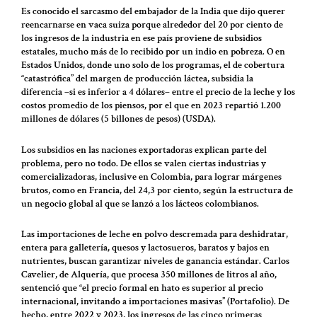
Es conocido el sarcasmo del embajador de la India que dijo querer
reencarnarse en vaca suiza porque alrededor del 20 por ciento de
los ingresos de la industria en ese país proviene de subsidios
estatales, mucho más de lo recibido por un indio en pobreza. O en
Estados Unidos, donde uno solo de los programas, el de cobertura
“catastrófica” del margen de producción láctea, subsidia la
diferencia –si es inferior a 4 dólares– entre el precio de la leche y los
costos promedio de los piensos, por el que en 2023 repartió 1.200
millones de dólares (5 billones de pesos) (USDA).
Los subsidios en las naciones exportadoras explican parte del
problema, pero no todo. De ellos se valen ciertas industrias y
comercializadoras, inclusive en Colombia, para lograr márgenes
brutos, como en Francia, del 24,3 por ciento, según la estructura de
un negocio global al que se lanzó a los lácteos colombianos.
Las importaciones de leche en polvo descremada para deshidratar,
entera para galletería, quesos y lactosueros, baratos y bajos en
nutrientes, buscan garantizar niveles de ganancia estándar. Carlos
Cavelier, de Alquería, que procesa 350 millones de litros al año,
sentenció que “el precio formal en hato es superior al precio
internacional, invitando a importaciones masivas” (Portafolio). De
hecho, entre 2022 y 2023, los ingresos de las cinco primeras