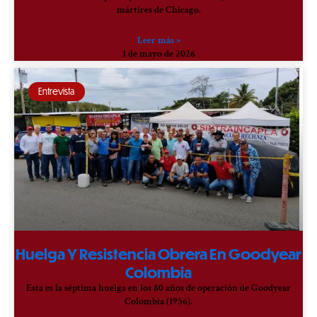
mártires de Chicago.
Leer más »
1 de mayo de 2026
Entrevista
Huelga Y Resistencia Obrera En Goodyear
Colombia
Esta es la séptima huelga en los 80 años de operación de Goodyear
Colombia (1956).