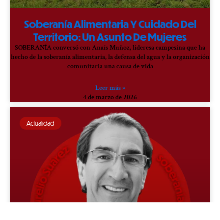
Soberanía Alimentaria Y Cuidado Del
Territorio: Un Asunto De Mujeres
SOBERANÍA conversó con Anaís Muñoz, lideresa campesina que ha
hecho de la soberanía alimentaria, la defensa del agua y la organización
comunitaria una causa de vida
Leer más »
4 de marzo de 2026
Actualidad