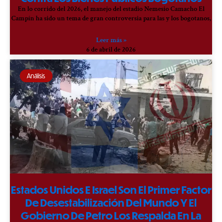
En lo corrido del 2026, el manejo del estadio Nemesio Camacho El
Campín ha sido un tema de gran controversia para las y los bogotanos,
Leer más »
6 de abril de 2026
Análisis
Estados Unidos E Israel Son El Primer Factor
De Desestabilización Del Mundo Y El
Gobierno De Petro Los Respalda En La