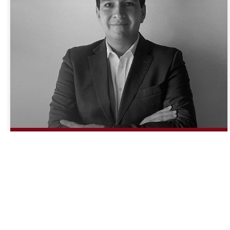
“No es un buen momento
para subir el ACPM”: Armando
Puerto, director de estudios
económicos de la ADITT
Entrevista a Armando Puerto, director de