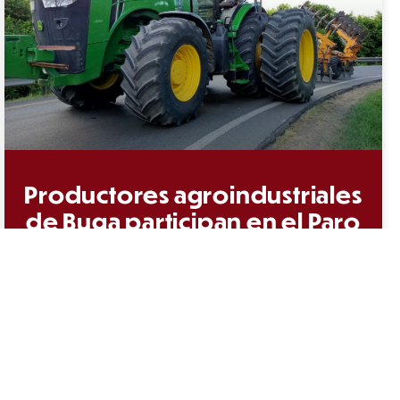
Productores agroindustriales
de Buga participan en el Paro
Camionero
Productores agropecuarios y agroindustriales
participan en el justo Paro Camionero, con el
cual el gremio de los transportadores ―y cada
vez más sectores de la