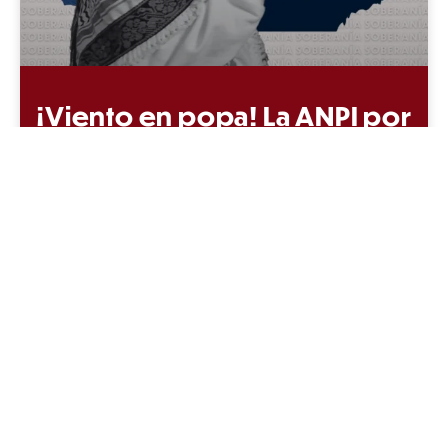
¡Viento en popa! La ANPI por
Palestina con Luna y Manuela
No quedó duda de que la retórica del “pueblo
elegido” y su “derecho a existir” solo puede
sostenerse con las armas, con los dólares y con
la hegemonía de Estados Unidos. La presencia
de Manuela Bedoya y Luna Barreto,
sobrevivientes del crimen de guerra israelí
contra la Flotilla Sumud, volvió tangible el
espíritu de resistencia. Ahí estaban, vivas,
para dar testimonio del horror imperialista y
de la esperanza de los pueblos del mundo.
Leer más »
23 de octubre de 2025