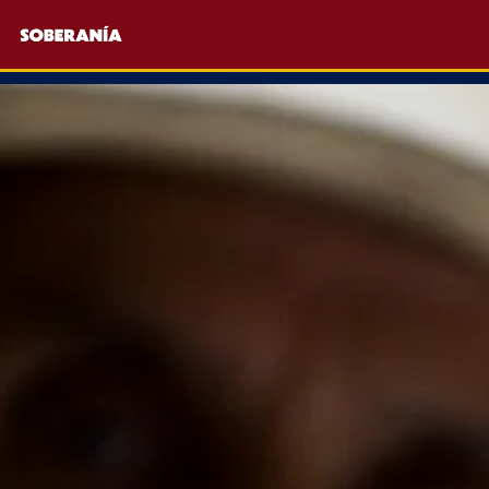
Ir
al
contenido
Colombia Soberana
F
J
I
J
a
k
n
k
c
i
s
i
Buscar
Buscar
e
-
t
-
b
t
a
m
o
w
g
a
o
i
r
i
k
t
a
l
-
t
m
-
f
e
l
r
i
-
n
l
e
i
g
h
t